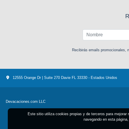
R
Recibirás emails promocionales, n
12555 Orange Dr | Suite 270 Davie FL 33330 - Estados Unidos
Devacaciones.com LLC
Este sitio utiliza cookies propias y de terceros para mejorar
navegando en esta página, 