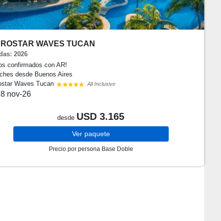
EROSTAR WAVES TUCAN
das: 2026
os confirmados con AR!
oches
desde Buenos Aires
rostar Waves Tucan
All Inclusive
8 nov-26
USD 3.165
desde
Ver
paquete
Precio por persona
Base Doble