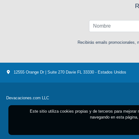
R
Recibirás emails promocionales, n
12555 Orange Dr | Suite 270 Davie FL 33330 - Estados Unidos
Devacaciones.com LLC
Este sitio utiliza cookies propias y de terceros para mejorar
navegando en esta página, 