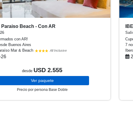
r Paraiso Beach - Con AR
IB
026
Sali
irmados con AR!
Cup
esde Buenos Aires
7 n
Paraíso Mar & Beach
Ibe
All Inclusive
-26
2
USD 2.555
desde
Ver
paquete
Precio por persona
Base Doble