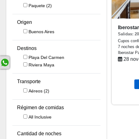
Paquete
(2)
Origen
Iberosta
Buenos Aires
Salidas: 2
Cupos conf
7 noches
d
Destinos
Iberostar 
Playa Del Carmen
28 nov
Riviera Maya
Transporte
Aéreos
(2)
Régimen de comidas
All Inclusive
Cantidad de noches