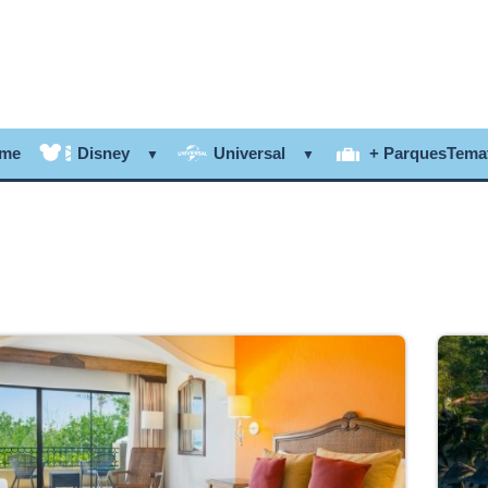
me
Disney
Universal
+ ParquesTema